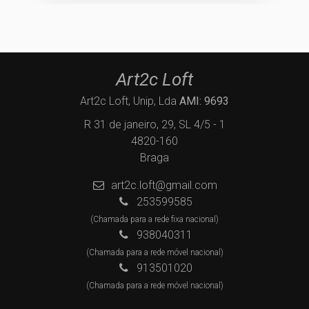
Art2c Loft
Art2c Loft, Unip, Lda
AMI: 9693
R 31 de janeiro, 29, SL 4/5 - 1
4820-160
Braga
art2c.loft@gmail.com
253599585
(Chamada para a rede fixa nacional)
938040311
(Chamada para a rede móvel nacional)
913501020
(Chamada para a rede móvel nacional)