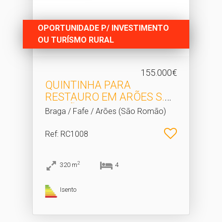
OPORTUNIDADE P/ INVESTIMENTO
OU TURÍSMO RURAL
155.000€
QUINTINHA PARA
RESTAURO EM ARÕES S.​
ROMÃO - FA...
Braga / Fafe / Arões (São Romão)
Ref
: RC1008
2
320
m
4
Isento