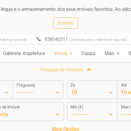
e língua e o armazenamento dos seus imóveis favoritos. Ao utili
Entendi
938040311
ede fixa nacional)
(Chamada para a rede móvel nacional)
Gabinete Arquitetura
Venda
Equipa
Mais
B
Pesquisa de Imóveis
Freguesia
De
Até
o de Imóvel
Min (€)
Max (
Mais Opções